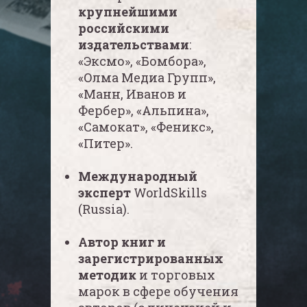
крупнейшими
российскими
издательствами
:
«Эксмо», «Бомбора»,
«Олма Медиа Групп»,
Групповая
«Манн, Иванов и
консультация
Фербер», «Альпина»,
«Самокат», «Феникс»,
«Питер».
На консультации вы
можете:
Международный
эксперт
WorldSkills
задать вопросы о том, к
(Russia).
какому жанру (НФ или
ХЛ) относится ваша книга;
посоветоваться, какие
Автор книг и
курсы школы вам
зарегистрированных
подходят;
методик
и торговых
узнать, какой способ
марок в сфере обучения
издания выбрать;