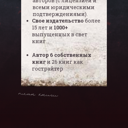
авторов (с лицензией и
узнать, как довести идею
всеми юридическими
(или текст) до издания и
подтверждениями).
дистрибуции к
читателям.
Свое издательство
более
15 лет и
1000+
Длительность:
до 2 часов
выпущенных в свет
Время и дата:
по
книг.
договоренности
Автор 6 собственных
Проводится в группе 10 -20
книг
и 26 книг как
участников
гострайтер
ОФОРМИТЬ ЗАЯВКУ